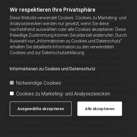
Videos, Dateidownloads, gesehene / angeklickte
Wir respektieren Ihre Privatsphäre
Anzeigen, Spracheinstellung. Außerdem wird erfasst:
Ihr ungefährer Standort (Region), Datum und Uhrzeit
Diese Website verwendet Cookies. Cookies zu Marketing- und
Analysezwecken werden nur gesetzt, wenn Sie diese
des Besuchs, Ihre IP-Adresse (in gekürzter Form),
nachstehend auswählen oder alle Cookies akzeptieren. Diese
technische Informationen zu Ihrem Browser und den
freiwillige Zustimmung können Sie jederzeit widerrufen. Durch
von Ihnen genutzten Endgeräten (z.B.
Auswahl von „Informationen zu Cookies und Datenschutz“
Spracheinstellung, Bildschirmauflösung), Ihr
erhalten Sie detaillierte Information zu den verwendeten
Internetanbieter, die Referrer-URL (über welche
Cookies und zur Datenschutzerklärung.
Website/ über welches Werbemittel Sie auf diese
Website gekommen sind). Empfänger der Daten
Informationen zu Cookies und Datenschutz
sind/können sein: Google Ireland Limited, Gordon
House, Barrow Street, Dublin 4, Irland (als
Notwendige Cookies
Auftragsverarbeiter nach Art. 28 DSGVO), Google LLC,
1600 Amphitheatre Parkway Mountain View, CA 94043,
Cookies zu Marketing- und Analysezwecken
USA, Alphabet Inc., 1600 Amphitheatre Parkway
Mountain View, CA 94043, USA. Für die USA hat die
Ausgewählte akzeptieren
Alle akzeptieren
Europäische Kommission am 10.Juli 2023 ihren
Angemessenheitsbeschluss angenommen. Google
LLC ist nach dem EU-US Privacy Framework
zertifiziert. Da Google-Server weltweit verteilt sind