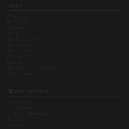
LINKS
Impressum

Datenschutz

Kontakt

AGB

Servicegebiete

Feldkirch

Hohenems

Lustenau

Bregenz

Zutrittskontrollen Bregenz

Schließanlagen


ONLINESHOP
Briefkästen
Geldorganisation
Schlüsselaufbewahrung
Tresore
Waffenschrank