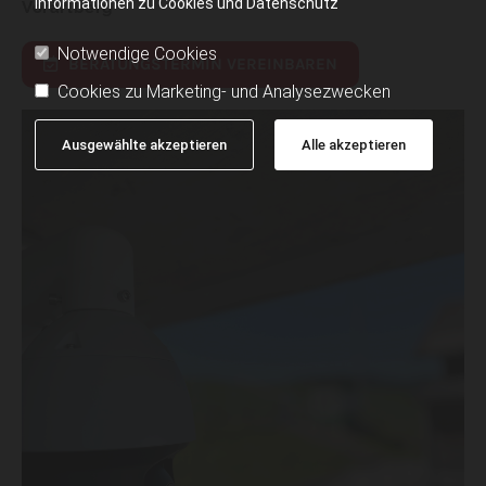
Informationen zu Cookies und Datenschutz
Vorarlberg
Notwendige Cookies
BERATUNGSTERMIN VEREINBAREN
Cookies zu Marketing- und Analysezwecken
Ausgewählte akzeptieren
Alle akzeptieren