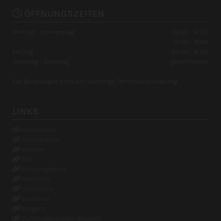

ÖFFNUNGSZEITEN
Montag - Donnerstag
07:30 - 12:00
13:00 - 17:00
Freitag
07:30 - 12:00
Samstag - Sonntag
geschlossen
Für Beratungen bitte um vorherige Terminvereinbarung.
LINKS
Impressum

Datenschutz

Kontakt

AGB

Servicegebiete

Feldkirch

Hohenems

Lustenau

Bregenz

Zutrittskontrollen Bregenz
