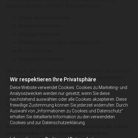
gestellt werden, erfüllen. Dazu gehören:
Stand-Alone-Kameras
Netzwerk-Kameras
Analoge Kameras
Bildbetrachtung über Smartphones
Funk-Kameras
Megapixel-Kameras
Um auch dein Objekt entsprechend sicher zu machen
und zielführend überwachen zu lassen, kontaktiere
Wir respektieren Ihre Privatsphäre
uns noch heute!
Diese Website verwendet Cookies. Cookies zu Marketing- und
Analysezwecken werden nur gesetzt, wenn Sie diese
Unsere Mitarbeiter freuen sich über deine
nachstehend auswählen oder alle Cookies akzeptieren. Diese
Kontaktaufnahme. Verwende hierzu unser
freiwillige Zustimmung können Sie jederzeit widerrufen. Durch
Auswahl von „Informationen zu Cookies und Datenschutz“
Anfrageformular
, oder melde dich telefonisch unter
erhalten Sie detaillierte Information zu den verwendeten
+43 5572 55737.
Cookies und zur Datenschutzerklärung.
Installation von Überwachungssystemen für privat
und Gewerbe – Kreil Sicherheitstechnik in